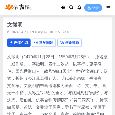
登录
文徵明
2024-04-23
名家百科
215
0
详情介绍
常见问题
评论建议
文徵明（1470年11月28日—1559年3月28日），原名壁
（或作璧），字徵明。四十二岁起，以字行，更字徵
仲。因先世衡山人，故号“衡山居士”，世称“文衡山”，汉
族，长州（今江苏苏州）人。明代著名画家、书法家、
文学家。文徵明的书画造诣极为全面，诗、文、书、画
无一不精，人称是“四绝”的全才。与沈周共创“吴派”，与
沈周、唐伯虎、仇英合称“明四家”（“吴门四家”）。诗宗
白居易、苏轼，文受业于吴宽，学书于李应祯，学画于
沈周。在诗文上，与祝允明、唐寅、徐祯卿 并称“吴中