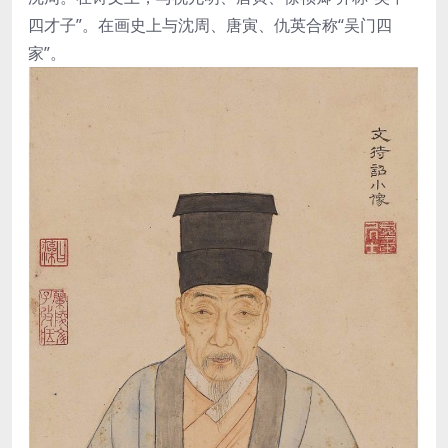
四才子”。在画史上与沈周、唐寅、仇英合称“吴门四
家”。