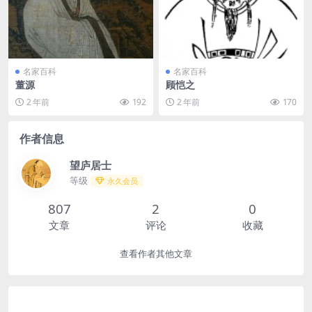
名家百科
名家百科
董源
顾恺之
2 年前
192
2 年前
170
作者信息
望庐居士
等级
永久会员
807
2
0
文章
评论
收藏
查看作者其他文章