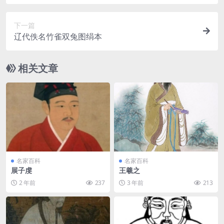
下一篇
辽代佚名竹雀双兔图绢本
相关文章
名家百科
名家百科
展子虔
王羲之
2 年前
237
3 年前
213