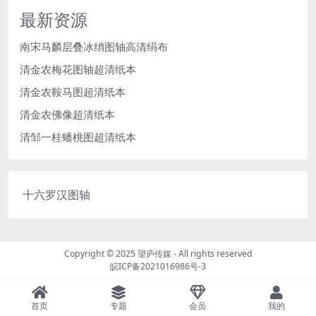
最新资源
南宋马麟层叠冰绡图轴高清绢布
清金农梅花图轴超清纸本
清金农鞍马图超清纸本
清金农佛像超清纸本
清邹一桂蟠桃图超清纸本
十六罗汉图轴
Copyright © 2025
望庐传媒
- All rights reserved
皖ICP备2021016986号-3
首页
专题
会员
我的