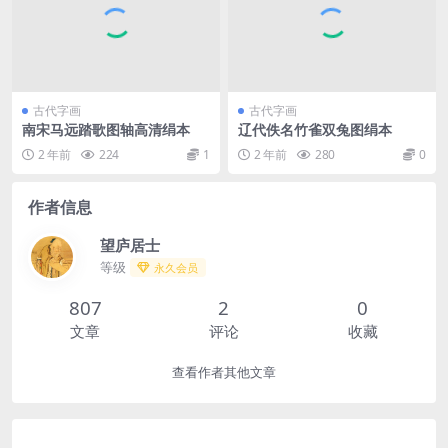
古代字画
古代字画
南宋马远踏歌图轴高清绢本
辽代佚名竹雀双兔图绢本
2 年前
224
1
2 年前
280
0
作者信息
望庐居士
等级
永久会员
807
2
0
文章
评论
收藏
查看作者其他文章