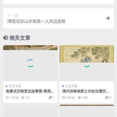
下一篇
溥儒北宗山水画第一人作品赏析
相关文章
古代字画
古代字画
焦秉贞历朝贤后故事图-禁苑种
清代供奉画家之作欢洽寰区图
谷
册
1 年前
73
1
2 年前
546
0