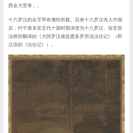
西金大受筆」。
十六罗汉的名字早有佛经所载。后来十六罗汉传入中国
后，约于唐末至五代十国时期演变为十八罗汉。按玄奘
法师所翻译的《大阿罗汉难提蜜多罗所说法住记》（即
汉语的《法住记》）。