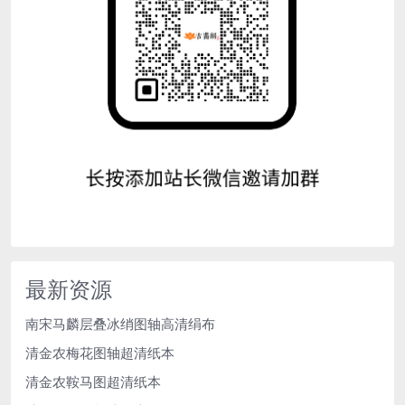
最新资源
南宋马麟层叠冰绡图轴高清绢布
清金农梅花图轴超清纸本
清金农鞍马图超清纸本