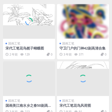
国画工笔
国画工笔
宋代工笔花鸟栀子蝴蝶图
守卫门户的门神42副高清合集
2 年前
129
0
3 年前
371
0
国画工笔
国画工笔
国画美江南水乡之春50副高清
宋代工笔花鸟风荷图
合集
3 年前
213
0
2 年前
91
0