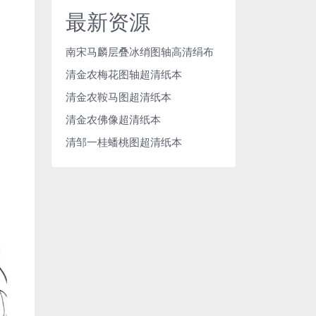
最新资源
南宋马麟层叠冰绡图轴高清绢布
清金农梅花图轴超清纸本
清金农鞍马图超清纸本
清金农佛像超清纸本
清邹一桂蟠桃图超清纸本