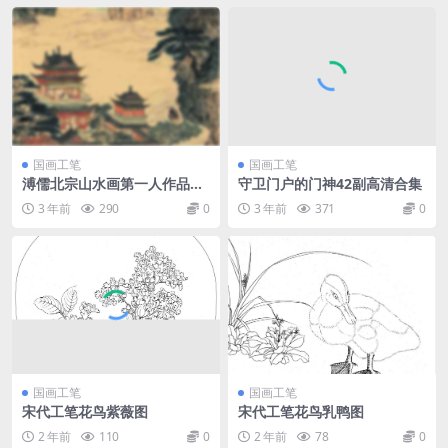
国画工笔
国画工笔
溥儒北宗山水画第一人作品赏
守卫门户的门神42副高清合集
析
3 年前
290
0
3 年前
371
0
国画工笔
国画工笔
宋代工笔花鸟紫薇图
宋代工笔花鸟乳鸭图
2 年前
110
0
2 年前
78
0