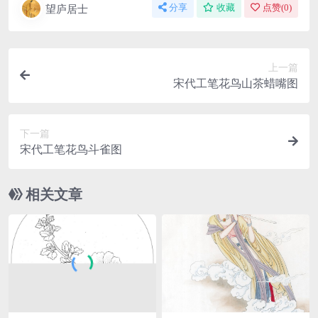
望庐居士
分享
收藏
点赞(
0
)
上一篇
宋代工笔花鸟山茶蜡嘴图
下一篇
宋代工笔花鸟斗雀图
相关文章