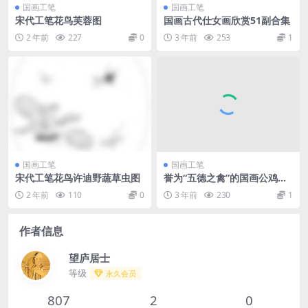
国画工笔
国画工笔
宋代工笔花鸟芙蓉图
国画古代仕女画欣赏51副合集
2 年前
227
0
3 年前
253
1
国画工笔
国画工笔
宋代工笔花鸟许迪野蔬草虫图
誉为“五德之禽”的国画公鸡合
集
2 年前
110
0
3 年前
230
1
作者信息
望庐居士
等级
永久会员
807
2
0