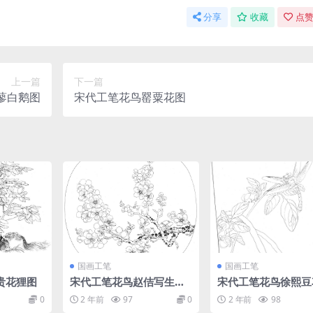
分享
收藏
点赞
上一篇
下一篇
蓼白鹅图
宋代工笔花鸟罂粟花图
国画工笔
国画工笔
贵花狸图
宋代工笔花鸟赵佶写生杏
宋代工笔花鸟徐熙豆
花
蜓图
0
2 年前
97
0
2 年前
98