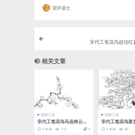
望庐居士
宋代工笔花鸟赵佶红
相关文章
国画工笔
国画工笔
宋代工笔花鸟马远倚云仙
宋代工笔花鸟富
杏图
2 年前
115
0
2 年前
89