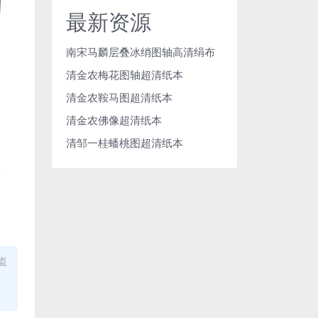
最新资源
南宋马麟层叠冰绡图轴高清绢布
清金农梅花图轴超清纸本
清金农鞍马图超清纸本
清金农佛像超清纸本
清邹一桂蟠桃图超清纸本
盗