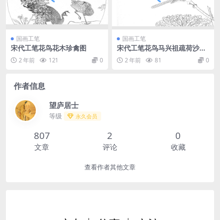
国画工笔
国画工笔
宋代工笔花鸟花木珍禽图
宋代工笔花鸟马兴祖疏荷沙鸟
图
2 年前
121
0
2 年前
81
0
作者信息
望庐居士
等级
永久会员
807
2
0
文章
评论
收藏
查看作者其他文章