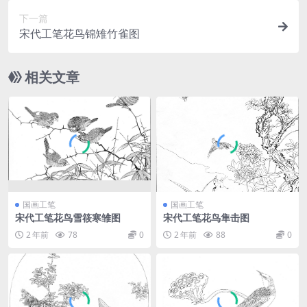
下一篇
宋代工笔花鸟锦雉竹雀图
相关文章
国画工笔
国画工笔
宋代工笔花鸟雪筱寒雏图
宋代工笔花鸟隼击图
2 年前
78
0
2 年前
88
0