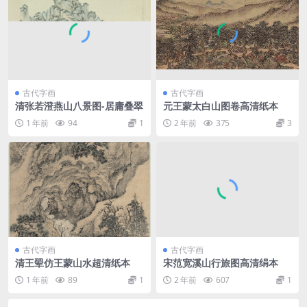
古代字画
古代字画
清张若澄燕山八景图-居庸叠翠
元王蒙太白山图卷高清纸本
1 年前
94
1
2 年前
375
3
古代字画
古代字画
清王翚仿王蒙山水超清纸本
宋范宽溪山行旅图高清绢本
1 年前
89
1
2 年前
607
1