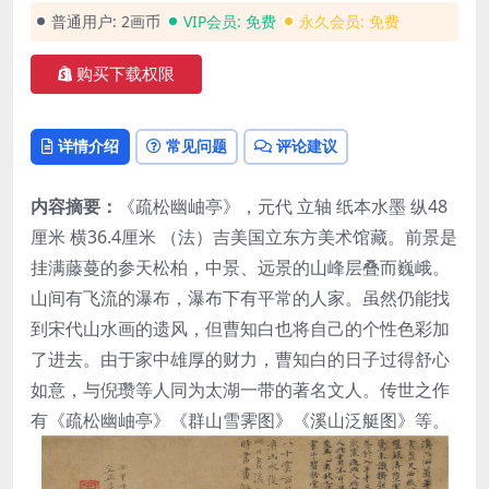
普通用户:
2画币
VIP会员:
免费
永久会员:
免费
购买下载权限
详情介绍
常见问题
评论建议
内容摘要：
《疏松幽岫亭》，元代 立轴 纸本水墨 纵48
厘米 横36.4厘米 （法）吉美国立东方美术馆藏。前景是
挂满藤蔓的参天松柏，中景、远景的山峰层叠而巍峨。
山间有飞流的瀑布，瀑布下有平常的人家。虽然仍能找
到宋代山水画的遗风，但曹知白也将自己的个性色彩加
了进去。由于家中雄厚的财力，曹知白的日子过得舒心
如意，与倪瓒等人同为太湖一带的著名文人。传世之作
有《疏松幽岫亭》《群山雪霁图》《溪山泛艇图》等。