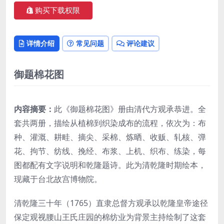
购买下载权限
详情介绍
常见问题
评论建议
御题棉花图
内容摘要：
此《御题棉花图》册由清代方观承恭进。全
套共两册，描绘从植棉到织染成布的流程，依次为：布
种、灌溉、耕畦、摘尖、采棉、炼晒、收贩、轧核、弹
花、拘节、纺线、挽经、布浆、上机、织布、练染，每
图都配有文字说明和乾隆题诗。此为清乾隆时期绘本，
现藏于台北故宫博物院。
清乾隆三十年（1765）直隶总督方观承以乾隆皇帝途径
保定观视腰山王氏庄园的棉纺业为背景主持绘制了这套