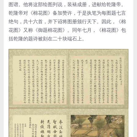
图谱。他将这部绘图列说，装裱成册，进献给乾隆帝。
乾隆帝对《棉花图》备加赞许，于是执笔为每图题七言
绝句，共十六首，并下诏将图册颁行天下。因此，《棉
花图》又称《御题棉花图》。同年七月，《棉花图》包
括乾隆的题诗被刻在二十块端石上。