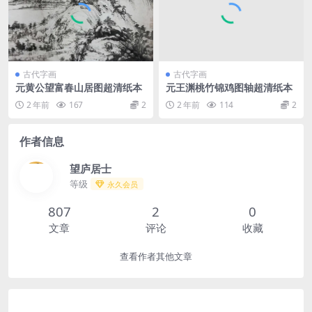
古代字画
古代字画
元黄公望富春山居图超清纸本
元王渊桃竹锦鸡图轴超清纸本
2 年前
167
2
2 年前
114
2
作者信息
望庐居士
等级
永久会员
807
2
0
文章
评论
收藏
查看作者其他文章