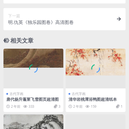
下一篇
明.仇英《独乐园图卷》高清图卷
相关文章
古代字画
古代字画
唐代杨升蓬莱飞雪图页超清图
清华岩桃潭浴鸭图超清纸本
2 年前
333
3
2 年前
159
1