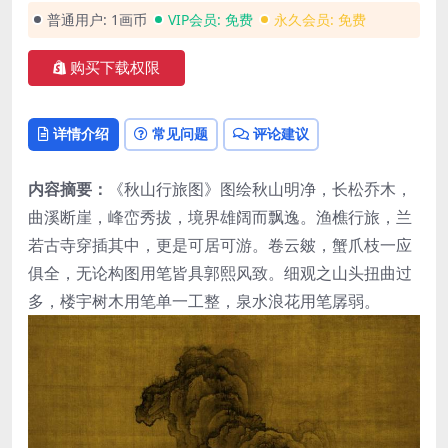
普通用户:
1画币
VIP会员:
免费
永久会员:
免费
购买下载权限
详情介绍
常见问题
评论建议
内容摘要：
《秋山行旅图》图绘秋山明净，长松乔木，
曲溪断崖，峰峦秀拔，境界雄阔而飘逸。渔樵行旅，兰
若古寺穿插其中，更是可居可游。卷云皴，蟹爪枝一应
俱全，无论构图用笔皆具郭熙风致。细观之山头扭曲过
多，楼宇树木用笔单一工整，泉水浪花用笔孱弱。