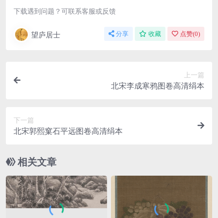
下载遇到问题？可联系客服或反馈
望庐居士
分享
收藏
点赞(
0
)
上一篇
北宋李成寒鸦图卷高清绢本
下一篇
北宋郭熙窠石平远图卷高清绢本
相关文章