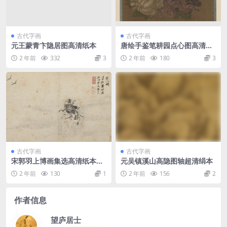
古代字画
古代字画
元王蒙青卞隐居图高清纸本
唐绘手鉴笔耕园点心图高清绢
本
2 年前
332
3
2 年前
180
3
古代字画
古代字画
宋郭羽上博画集选高清纸本图
元吴镇溪山高隐图轴超清绢本
十
2 年前
130
1
2 年前
156
2
作者信息
望庐居士