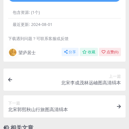
包含资源:
(1个)
最近更新:
2024-08-01
下载遇到问题？可联系客服或反馈
望庐居士
分享
收藏
点赞(
0
)
上一篇
北宋李成茂林远岫图高清绢本
下一篇
北宋郭熙秋山行旅图高清绢本
相关文章