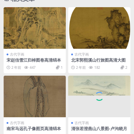
古代字画
古代字画
宋赵佶雪江归棹图卷高清绢本
北宋郭熙溪山行旅图高清大图
2 年前
447
1
2 年前
182
2
古代字画
古代字画
南宋马远孔子像图页高清绢本
清张若澄燕山八景图-卢沟晓月