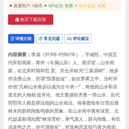
普通用户:
1画币
VIP会员:
免费
永久会员:
免费
购买下载权限
详情介绍
常见问题
评论建议
内容摘要：
李成（919年-约967年），字咸熙，中国五
代宋初画家，青州（今属山东）人。唐宗室，山水画
家，在北宋时期和范 宽、关仝并称为“三家鼎峙”，他多
作淡墨山水，所谓“惜墨如金”，如在梦雾之中。当时评
价他“凡称山水者必以成为古今第一”，将他的山水和吴
道玄的人物相 提并论。他主要描绘齐鲁一带山水。后代
郭熙等人都是师法他的山水画法。画卷图绘冬日雪后塘
林木间群鸦翔集鸣噪的景象，在山水画中寓有深意。元
代赵孟頫谓此图“林深雪积，寒气逼人，群乌翔集，有饥
冻哀鸣之态，亦可谓能矣”，对其构思及技巧甚为推崇。