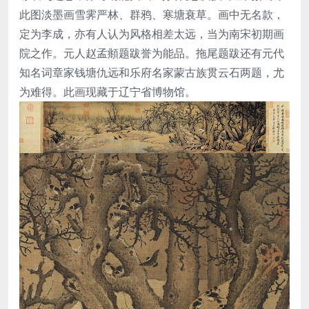
此图淡墨画雪霁严林、群鸦、寒塘衰草。画中无名款，
定为李成，亦有人认为风格相差太远，当为南宋初期画
院之作。元人赵孟頫题跋誉为能品。拖尾题跋还有元代
知名词章家钱塘仇远和乐府名家蒙古族贯云石两题，尤
为难得。此画现藏于辽宁省博物馆。