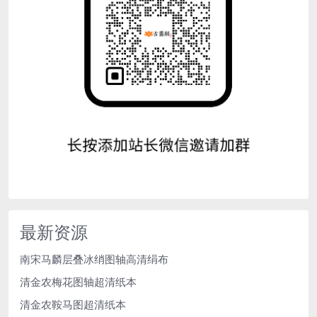
最新资源
南宋马麟层叠冰绡图轴高清绢布
清金农梅花图轴超清纸本
清金农鞍马图超清纸本