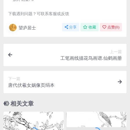
下载遇到问题？可联系客服或反馈
望庐居士
分享
收藏
点赞(
0
)
上一篇
工笔画线描花鸟画谱.仙鹤画册
下一篇
唐代伏羲女娲像页绢本
相关文章