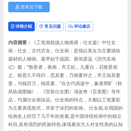
登录后下载
详情介绍
常见问题
评论建议
内容摘要：
《工笔画线描人物画谱：仕女篇》中仕女
画：仕女，古代宫女。仕女画：是指以美女为主要描绘
题材的人物画。最早始于战国。唐张彦远《历代名画
记》载：“散君者，善画，齐王妃，九重台，召散君画
之。散君久不得归，思其妻，乃画妻对之，齐王知其妻
姜，与钱百万，纳其妻。”在古代画迹中，象唐周旷《秋
风纨扇图轴》、《宫装仕女图》清改奇《百美图》等作
品，均属仕女画珍品。仕女画的特点，大都以工笔重彩
为主要表现形式，并富于浓烈的装饰。 仕女画,在我国的
绘画史上经历了几千年的发展,是中国传统绘画中的独立
科目,具有强烈的民族特色,体现着东方人对女性美的认知