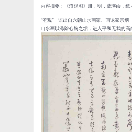
内容摘要：《澄观图》册，明，蓝瑛绘，纸本，
“澄观”一语出自六朝山水画家、画论家宗炳
山水画以滌除心胸之垢，进入平和无我的高