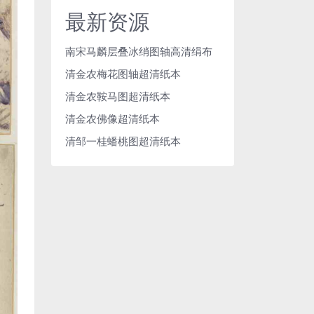
最新资源
南宋马麟层叠冰绡图轴高清绢布
清金农梅花图轴超清纸本
清金农鞍马图超清纸本
清金农佛像超清纸本
清邹一桂蟠桃图超清纸本