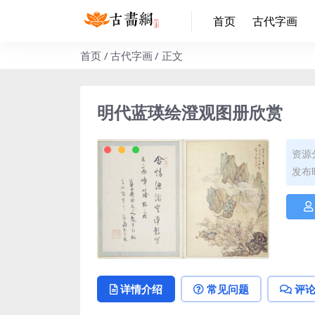
首页
古代字画
首页
古代字画
正文
明代蓝瑛绘澄观图册欣赏
资源
发布时
详情介绍
常见问题
评