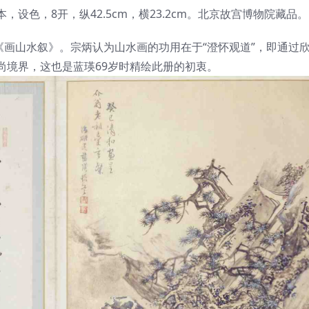
设色，8开，纵42.5cm，横23.2cm。北京故宫博物院藏品。
《画山水叙》。宗炳认为山水画的功用在于“澄怀观道”，即通过
尚境界，这也是蓝瑛69岁时精绘此册的初衷。