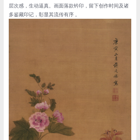
层次感，生动逼真。画面落款钤印，留下创作时间及诸
多鉴藏印记，彰显其流传有序 。