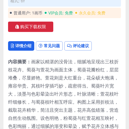
格式: tif
普通用户:
1画币
VIP会员:
免费
永久会员:
免费
购买下载权限
详情介绍
常见问题
评论建议
内容摘要：
画家以精湛的没骨法，细腻地呈现出三枝折
枝花卉。蜀葵与萱花为画面主体，蜀葵花瓣粉红，层层
堆叠，尽显娇艳。萱花则是大红重台，花朵硕大饱满，
雍容华贵。其枝叶穿插巧妙，疏密得当。蜀葵叶片宽
大，淡墨与色彩晕染出叶片形态，叶脉清晰；萱花枝叶
纤细修长，与蜀葵枝叶相互呼应。构图上采用折枝法，
截取花卉精华，简洁且突出主题，花卉高低错落，营造
自然生动氛围。设色明艳，粉蜀葵与红萱花相互映衬，
色彩绚丽，通过细腻的渐变和晕染，赋予花卉立体感与