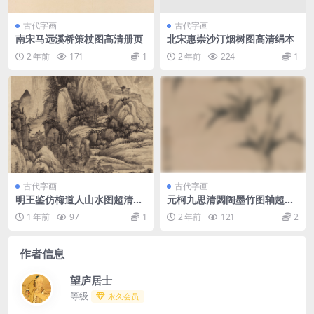
古代字画
古代字画
南宋马远溪桥策杖图高清册页
北宋惠崇沙汀烟树图高清绢本
2 年前
171
1
2 年前
224
1
古代字画
古代字画
明王鉴仿梅道人山水图超清纸
元柯九思清閟阁墨竹图轴超清
本
纸本
1 年前
97
1
2 年前
121
2
作者信息
望庐居士
等级
永久会员