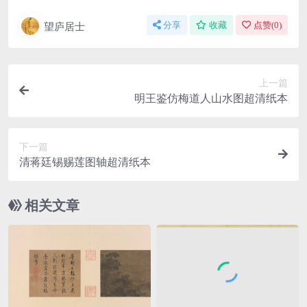
望庐居士
分享
收藏
点赞(
0
)
上一篇
明王鉴仿梅道人山水图超清纸本
下一篇
清蒋廷锡赐莲图轴超清纸本
相关文章