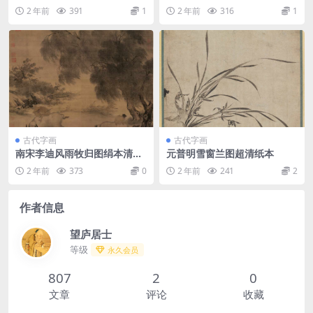
绢本
2 年前
391
1
2 年前
316
1
古代字画
古代字画
南宋李迪风雨牧归图绢本清晰
元普明雪窗兰图超清纸本
版
2 年前
373
0
2 年前
241
2
作者信息
望庐居士
等级
永久会员
807
2
0
文章
评论
收藏