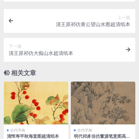
上一篇
清王原祁仿黄公望山水图超清纸本
下一篇
清王原祁仿大痴山水超清纸本
相关文章
古代字画
古代字画
清恽寿平秋海棠图超清纸本
明代祁豸佳仿董源笔意图高清