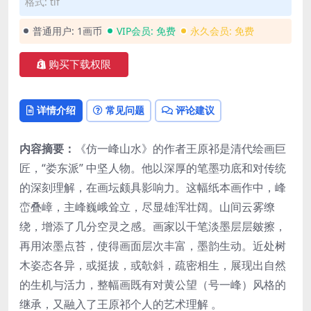
格式: tif
普通用户:
1画币
VIP会员:
免费
永久会员:
免费
购买下载权限
详情介绍
常见问题
评论建议
内容摘要：
《仿一峰山水》的作者王原祁是清代绘画巨
匠，“娄东派” 中坚人物。他以深厚的笔墨功底和对传统
的深刻理解，在画坛颇具影响力。这幅纸本画作中，峰
峦叠嶂，主峰巍峨耸立，尽显雄浑壮阔。山间云雾缭
绕，增添了几分空灵之感。画家以干笔淡墨层层皴擦，
再用浓墨点苔，使得画面层次丰富，墨韵生动。近处树
木姿态各异，或挺拔，或欹斜，疏密相生，展现出自然
的生机与活力，整幅画既有对黄公望（号一峰）风格的
继承，又融入了王原祁个人的艺术理解 。