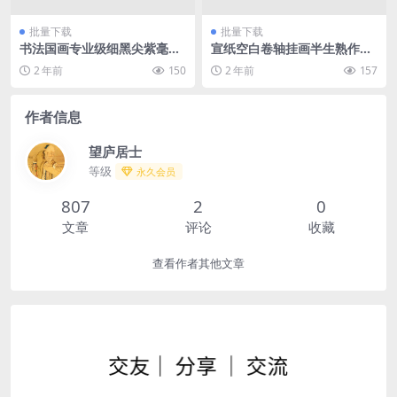
批量下载
批量下载
书法国画专业级细黑尖紫毫勾
宣纸空白卷轴挂画半生熟作品
线笔工笔画白描美术用笔
纸毛笔字专用挂轴立轴
2 年前
150
2 年前
157
作者信息
望庐居士
等级
永久会员
807
2
0
文章
评论
收藏
查看作者其他文章