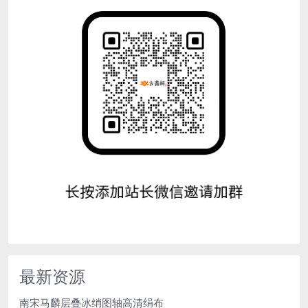
最新资源
南宋马麟层叠冰绡图轴高清绢布