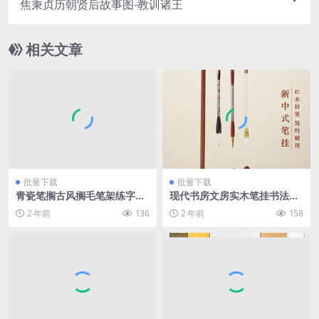
焦秉贞历朝贤后故事图-教训诸王
相关文章
批量下载
批量下载
青瓷笔搁古风搁毛笔架练字书
现代书房文房实木笔挂书法书
画陶瓷笔架
画用品毛笔收纳笔挂
2 年前
136
2 年前
158