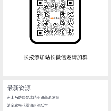
最新资源
南宋马麟层叠冰绡图轴高清绢布
清金农梅花图轴超清纸本