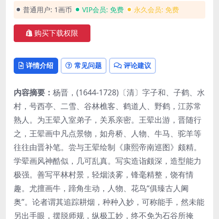
普通用户:
1画币
VIP会员:
免费
永久会员:
免费
购买下载权限
详情介绍
常见问题
评论建议
内容摘要：
杨晋，(1644-1728)〔清〕字子和、子鹤、水
村，号西亭、二雪、谷林樵客、鹤道人、野鹤，江苏常
熟人。为王翚入室弟子，关系亲密。王翚出游，晋随行
之，王翚画中凡点景物，如舟桥、人物、牛马、驼羊等
往往由晋补笔。尝与王翚绘制《康熙帝南巡图》颇精。
学翚画风神酷似，几可乱真。写实造诣颇深，造型能力
极强。善写平林村景，轻烟淡雾，锋毫精整，饶有情
趣。尤擅画牛，蹄角生动，人物、花鸟“俱臻古人阃
奥”。论者谓其追踪耕烟，种种入妙，可称能手，然未能
另出手眼，摆脱师规，纵极工妙，终不免为石谷所掩