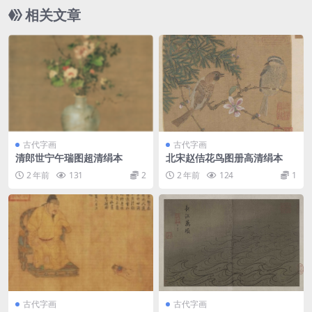
相关文章
古代字画
古代字画
清郎世宁午瑞图超清绢本
北宋赵佶花鸟图册高清绢本
2 年前
131
2
2 年前
124
1
古代字画
古代字画