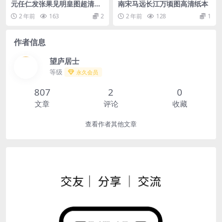
元任仁发张果见明皇图超清绢
南宋马远长江万顷图高清纸本
本
2 年前
163
2
2 年前
128
1
作者信息
望庐居士
等级
永久会员
807
2
0
文章
评论
收藏
查看作者其他文章