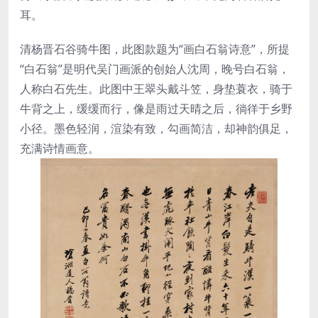
耳。
清杨晋石谷骑牛图，此图款题为“画白石翁诗意”，所提
“白石翁”是明代吴门画派的创始人沈周，晚号白石翁，
人称白石先生。此图中王翠头戴斗笠，身垫蓑衣，骑于
牛背之上，缓缓而行，像是雨过天晴之后，徜徉于乡野
小径。墨色轻润，渲染有致，勾画简洁，却神韵俱足，
充满诗情画意。