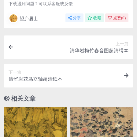
下载遇到问题？可联系客服或反馈
望庐居士
分享
收藏
点赞(
0
)
上一篇
清华岩梅竹春音图超清绢本
下一篇
清华岩花鸟立轴超清纸本
相关文章