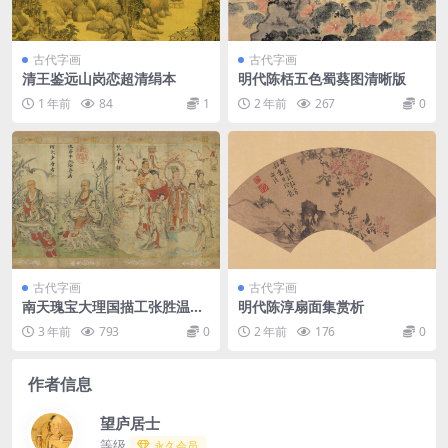
古代字画
古代字画
清王鉴远山岗恋超清绢本
明代陈栝五色蜀葵图清晰版
1 年前
84
1
2 年前
267
0
古代字画
古代字画
南天瑰宝大理国描工张胜温画
明代陈淳扇面集赏析
梵像
3 年前
793
0
2 年前
176
0
作者信息
望庐居士
等级
永久会员