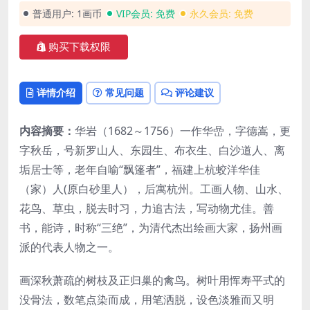
普通用户:
1画币
VIP会员:
免费
永久会员:
免费
购买下载权限
详情介绍
常见问题
评论建议
内容摘要：
华岩（1682～1756）一作华嵒，字德嵩，更
字秋岳，号新罗山人、东园生、布衣生、白沙道人、离
垢居士等，老年自喻“飘篷者”，福建上杭蛟洋华佳
（家）人(原白砂里人），后寓杭州。工画人物、山水、
花鸟、草虫，脱去时习，力追古法，写动物尤佳。善
书，能诗，时称“三绝”，为清代杰出绘画大家，扬州画
派的代表人物之一。
画深秋萧疏的树枝及正归巢的禽鸟。树叶用恽寿平式的
没骨法，数笔点染而成，用笔洒脱，设色淡雅而又明