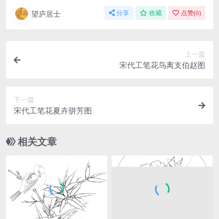
望庐居士
分享
收藏
点赞(
0
)
上一篇
宋代工笔花鸟离支伯赵图
下一篇
宋代工笔花夏卉骈芳图
相关文章