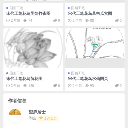
国画工笔
国画工笔
宋代工笔花鸟吴炳竹雀图
宋代工笔花鸟草虫瓜实图
2 年前
74
0
2 年前
88
0
国画工笔
国画工笔
宋代工笔花鸟荷花图
宋代工笔花鸟水仙图页
2 年前
120
0
2 年前
93
0
作者信息
望庐居士
等级
永久会员