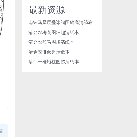
最新资源
南宋马麟层叠冰绡图轴高清绢布
清金农梅花图轴超清纸本
清金农鞍马图超清纸本
清金农佛像超清纸本
清邹一桂蟠桃图超清纸本
盗