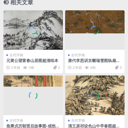
相关文章
古代字画
古代字画
元黄公望富春山居图超清纸本
唐代李思训京畿瑞雪图纨扇绢
本
2 年前
168
2
2 年前
345
3
古代字画
古代字画
焦秉贞历朝贤后故事图-戒饬宗
清王原祁设色山中早春图超清