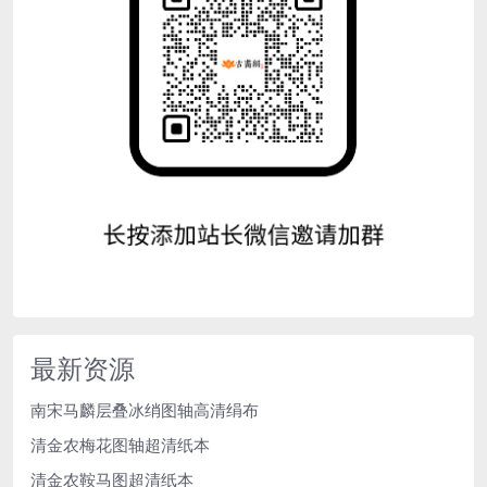
最新资源
南宋马麟层叠冰绡图轴高清绢布
清金农梅花图轴超清纸本
清金农鞍马图超清纸本