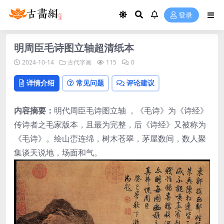
登录
明周臣毛诗图立轴超清纸本
2024-10-14
古代字画
115
0
详情介绍
常见问题
评论建议
内容摘要：
明代周臣毛诗图立轴 ，《毛诗》为《诗经》
传诗者之毛家版本，且最为完整，后《诗经》又被称为
《毛诗》。绘山峦连绵，树木苍翠，茅屋数间，数人聚
集谈天说地，场面和气。