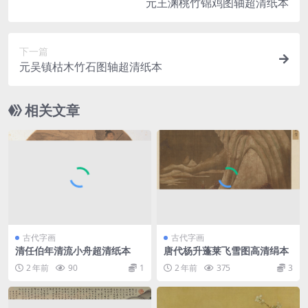
元王渊桃竹锦鸡图轴超清纸本
下一篇
元吴镇枯木竹石图轴超清纸本
相关文章
古代字画
古代字画
清任伯年清流小舟超清纸本
唐代杨升蓬莱飞雪图高清绢本
2 年前
90
1
2 年前
375
3