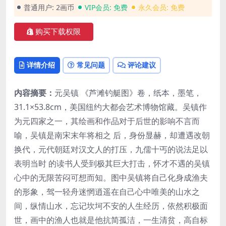
普通用户:
2画币
VIP会员:
免费
永久会员:
免费
购买下载权限
详情介绍
常见问题
评论建议
内容摘要：
元吴镇 《芦滩钓艇图》卷，纸本，墨笔，
31.1×53.8cm，美国纽约大都会艺术博物馆藏。吴镇作
为元四家之一，其绘画和作品对于后世的影响不言而
喻，吴镇是南宋末年将相之 后，身份显赫，却遭遇改朝
换代，元代朝廷对汉文人的打压，九儒十丐的说法足以
表明当时 的读书人受到极其巨大打击，怀才不遇的吴镇
心中的无限苦闷可想而知。图中吴镇将自己化身成渔夫
的形象，驾一轻舟迷惘逍遥在自己心中唯美的山水之
间，纵情山水，忘记坎坷不安的人生经历，依然积极面
世，画中的渔人也就是他抗简孤洁，一生清贫，高自标