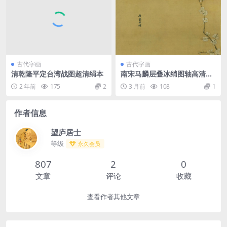
古代字画
古代字画
清乾隆平定台湾战图超清绢本
南宋马麟层叠冰绡图轴高清绢
布
2 年前
175
2
3 月前
108
1
作者信息
望庐居士
等级
永久会员
807
2
0
文章
评论
收藏
查看作者其他文章