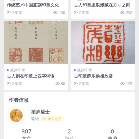
传统艺术中国篆刻印章文化
古人印章里浪漫藏在方寸之间
2 年前
150
2 年前
232
篆刻印章
篆刻印章
古人刻在印章上四字词语
古印章薛乐侯相欣赏
2 年前
86
2 年前
125
作者信息
望庐居士
等级
永久会员
807
2
0
文章
评论
收藏