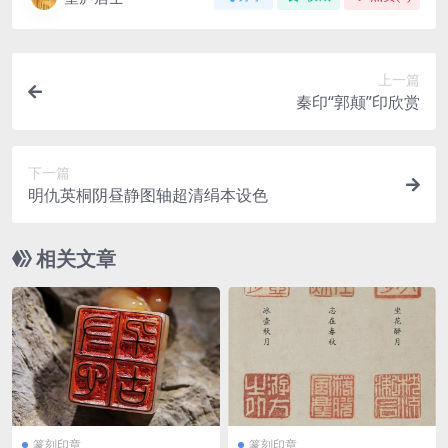
上一篇
秦印“郭颠”印欣赏
下一篇
明仇英桐阴昼静图轴超清绢本设色
相关文章
篆刻印章
篆刻印章