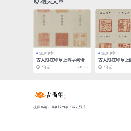
相关文章
篆刻印章
篆刻印章
古人刻在印章上四字词语
古人刻在印章上
语赏析 ​​​
2 年前
86
2 年前
提供高清古画在线阅读下载资源库