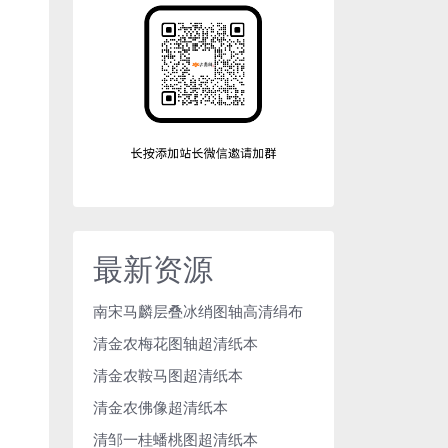
最新资源
南宋马麟层叠冰绡图轴高清绢布
清金农梅花图轴超清纸本
清金农鞍马图超清纸本
清金农佛像超清纸本
清邹一桂蟠桃图超清纸本