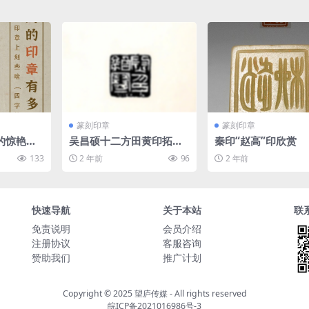
篆刻印章
篆刻印章
的惊艳词
吴昌硕十二方田黄印拓片
秦印“赵高”印欣赏
欣赏
133
2 年前
96
2 年前
快速导航
关于本站
联
免责说明
会员介绍
注册协议
客服咨询
赞助我们
推广计划
Copyright © 2025
望庐传媒
- All rights reserved
皖ICP备2021016986号-3