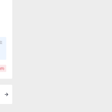
盗
(
0
)