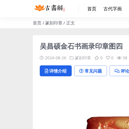
首页
古代字画
首页
篆刻印章
正文
吴昌硕金石书画录印章图四
2024-08-26
篆刻印章
0
0
58
详情介绍
常见问题
评