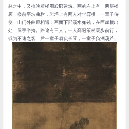
林之中，又掩映着楼阁殿廓建筑。画的左上有一两层楼
廓，楼前平坡曲栏，岩坪上有两人对坐弈棋，一童子侍
侧；山门外曲廊相通：画面下部溪水如镜，在巨崖横出
处，屋宇半掩。路途有三人，一人高冠策杖缓步前行，
或为不速之客，后一童子肩负长琴，一童子负酒葫芦。