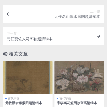
上一篇
元佚名山溪水磨图超清绢本
下一篇
元任贤佐人马图轴超清绢本
相关文章
古代字画
古代字画
元牧溪岩猿猴图超清纸本
宋李嵩花篮图故宫高清绢本