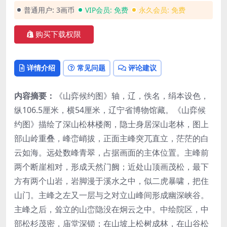
普通用户:
3画币
VIP会员:
免费
永久会员:
免费
购买下载权限
详情介绍
常见问题
评论建议
内容摘要：
《山弈候约图》轴，辽，佚名，绢本设色，
纵106.5厘米，横54厘米，辽宁省博物馆藏。《山弈候
约图》描绘了深山松林楼阁，隐士身居深山老林，图上
部山岭重叠，峰峦峭拔，正面主峰突兀直立，茫茫的白
云如海。远处数峰青翠，占据画面的主体位置。主峰前
两个断崖相对，形成天然门阙；近处山顶画茂松，最下
方有两个山岩，岩脚漫于溪水之中，似二虎暴啸，把住
山门。主峰之左又一层与之对立山峰间形成幽深峡谷。
主峰之后，耸立的山峦隐没在炯云之中。中绘院区，中
部松杉茂密，庙堂深锁；在山坡上松树成林，在山谷松