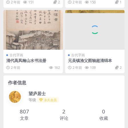
2 年前
151
2
2 年前
150
1
古代字画
古代字画
清代高凤翰山水书法册
元吴镇渔父图轴超清绢本
2 年前
162
2 年前
109
2
作者信息
望庐居士
等级
永久会员
807
2
0
文章
评论
收藏