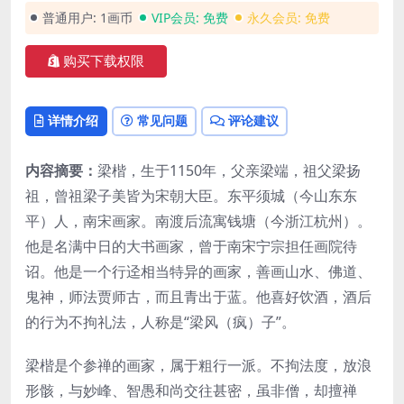
普通用户:
1画币
VIP会员:
免费
永久会员:
免费
购买下载权限
详情介绍
常见问题
评论建议
内容摘要：
梁楷，生于1150年，父亲梁端，祖父梁扬
祖，曾祖梁子美皆为宋朝大臣。东平须城（今山东东
平）人，南宋画家。南渡后流寓钱塘（今浙江杭州）。
他是名满中日的大书画家，曾于南宋宁宗担任画院待
诏。他是一个行迳相当特异的画家，善画山水、佛道、
鬼神，师法贾师古，而且青出于蓝。他喜好饮酒，酒后
的行为不拘礼法，人称是“梁风（疯）子”。
梁楷是个参禅的画家，属于粗行一派。不拘法度，放浪
形骸，与妙峰、智愚和尚交往甚密，虽非僧，却擅禅