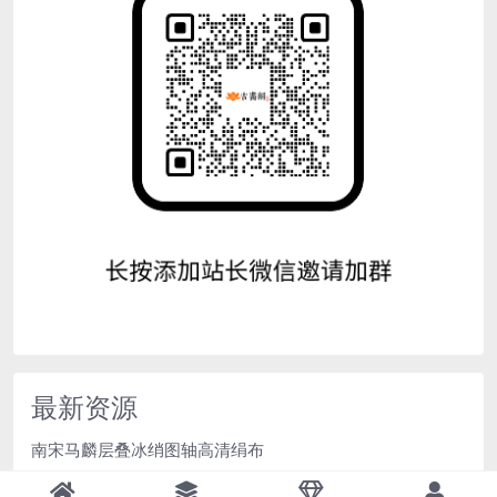
最新资源
南宋马麟层叠冰绡图轴高清绢布
清金农梅花图轴超清纸本