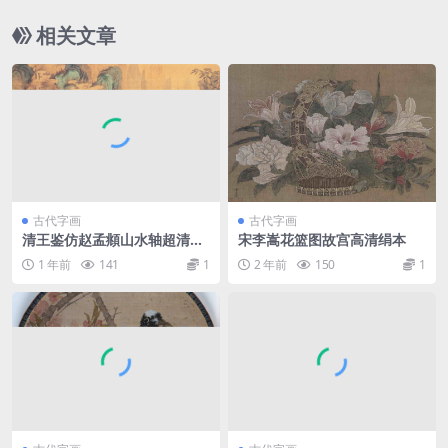
相关文章
古代字画
古代字画
清王鉴仿赵孟頫山水轴超清绢
宋李嵩花篮图故宫高清绢本
本
1 年前
141
1
2 年前
150
1