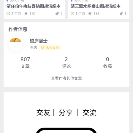
古代字画
古代字画
清任伯年梅枝喜鹊图超清绢本
清王翚水阁幽山图超清纸本
2 年前
170
1
1 年前
138
1
作者信息
望庐居士
等级
永久会员
807
2
0
文章
评论
收藏
查看作者其他文章