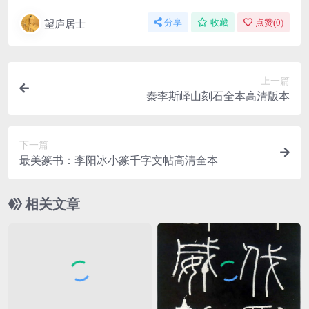
望庐居士
分享
收藏
点赞(
0
)
上一篇
秦李斯峄山刻石全本高清版本
下一篇
最美篆书：李阳冰小篆千字文帖高清全本
相关文章