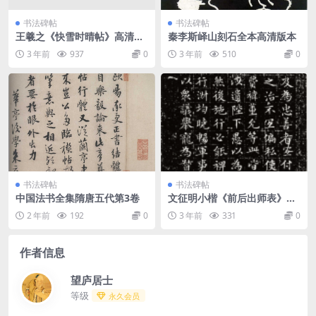
书法碑帖
书法碑帖
王羲之《快雪时晴帖》高清全
秦李斯峄山刻石全本高清版本
卷
3 年前
937
0
3 年前
510
0
书法碑帖
书法碑帖
中国法书全集隋唐五代第3卷
文征明小楷《前后出师表》拓
本赏析全本
2 年前
192
0
3 年前
331
0
作者信息
望庐居士
等级
永久会员