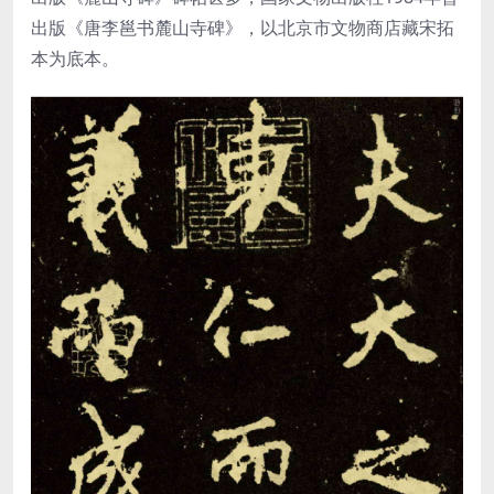
出版《唐李邕书麓山寺碑》，以北京市文物商店藏宋拓
本为底本。