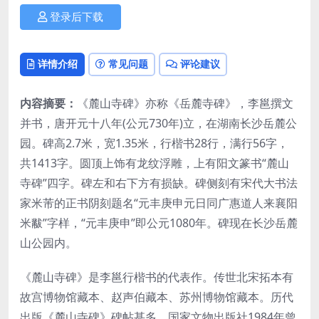
登录后下载
详情介绍
常见问题
评论建议
内容摘要：
《麓山寺碑》亦称《岳麓寺碑》，李邕撰文
并书，唐开元十八年(公元730年)立，在湖南长沙岳麓公
园。碑高2.7米，宽1.35米，行楷书28行，满行56字，
共1413字。圆顶上饰有龙纹浮雕，上有阳文篆书“麓山
寺碑”四字。碑左和右下方有损缺。碑侧刻有宋代大书法
家米芾的正书阴刻题名“元丰庚申元日同广惠道人来襄阳
米黻”字样，“元丰庚申”即公元1080年。碑现在长沙岳麓
山公园内。
《麓山寺碑》是李邕行楷书的代表作。传世北宋拓本有
故宫博物馆藏本、赵声伯藏本、苏州博物馆藏本。历代
出版《麓山寺碑》碑帖甚多，国家文物出版社1984年曾